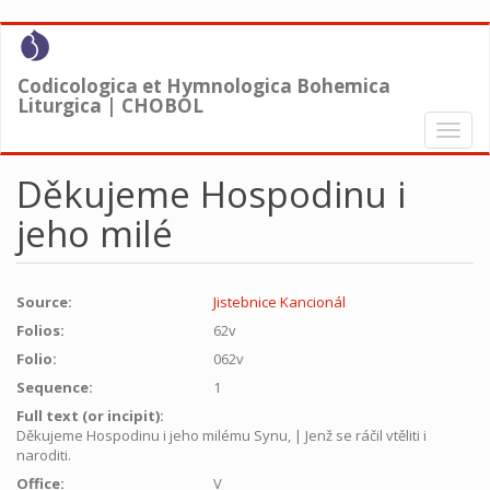
Skip
to
main
Codicologica et Hymnologica Bohemica
content
Liturgica | CHOBOL
Toggl
naviga
Děkujeme Hospodinu i
jeho milé
Source:
Jistebnice Kancionál
Folios:
62v
Folio:
062v
Sequence:
1
Full text (or incipit):
Děkujeme Hospodinu i jeho milému Synu, | Jenž se ráčil vtěliti i
naroditi.
Office:
V