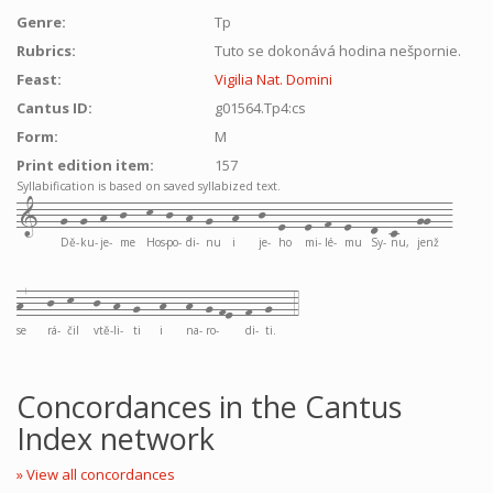
Genre:
Tp
Rubrics:
Tuto se dokonává hodina nešpornie.
Feast:
Vigilia Nat. Domini
Cantus ID:
g01564.Tp4:cs
Form:
M
Print edition item:
157
Syllabification is based on saved syllabized text.
1---
g--
g--
h--
j---
k--
j--
h--
g---
h---
j--
e---
e--
f--
e---
d--
c---
gg---
Dě-
ku-
je-
me
Hos-
po-
di-
nu
i
je-
ho
mi-
lé-
mu
Sy-
nu,
jenž
h7---
j--
k---
j--
h--
g---
h---
h--
g-fe--
f--
g---
4
se
rá-
čil
vtě-
li-
ti
i
na-
ro-
di-
ti.
Concordances in the Cantus
Index network
» View all concordances